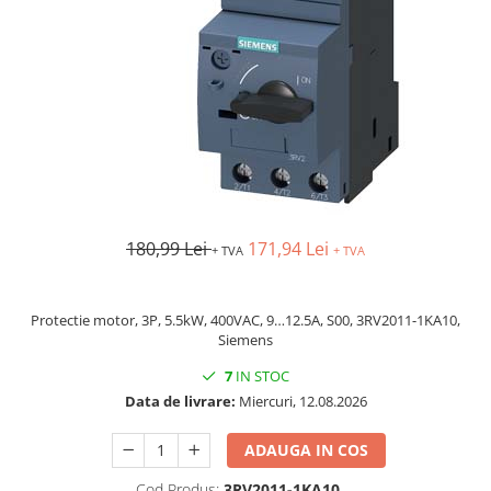
AFDD - Sigurante & dispozitive de
detectare
180,99 Lei
171,94 Lei
+ TVA
+ TVA
Protectie motor, 3P, 5.5kW, 400VAC, 9…12.5A, S00, 3RV2011-1KA10,
Siemens
7
IN STOC
Data de livrare:
Miercuri, 12.08.2026
ADAUGA IN COS
Cod Produs:
3RV2011-1KA10