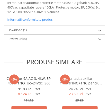
Intrerupator automat protectie motor, clasa 10, gabarit S00, 3P,
400Vac, capacitate rupere 100kA, Protectie motor, 3P, 5.5kW, 9…
12.5A, S00, 3RV2011-1KA10, Siemens
Informatii conformitate produs
Download (1)
Review-uri
(0)
PRODUSE SIMILARE
Contactor 9A AC-3, 4kW, 3P,
Contact auxiliar
-5%
-5%
400V, 1NO, Uc=24Vdc, S00
frontal1NO+1NC pentru
3RV2
91,83 Lei
24,74 Lei
+ TVA
+ TVA
87,24 Lei
23,50 Lei
+ TVA
+ TVA
111,12
29,93