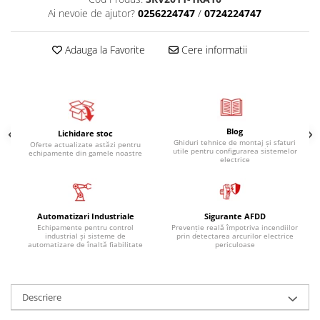
Ai nevoie de ajutor?
0256224747
/
0724224747
Adauga la Favorite
Cere informatii
Blog
Lichidare stoc
Ghiduri tehnice de montaj și sfaturi
Oferte actualizate astăzi pentru
utile pentru configurarea sistemelor
echipamente din gamele noastre
electrice
Automatizari Industriale
Sigurante AFDD
Echipamente pentru control
Prevenție reală împotriva incendiilor
industrial și sisteme de
prin detectarea arcurilor electrice
automatizare de înaltă fiabilitate
periculoase
Descriere