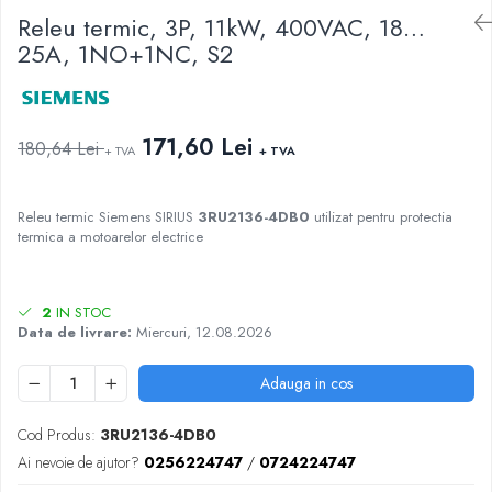
AFDD - Sigurante & dispozitive de
Releu termic, 3P, 11kW, 400VAC, 18…
detectare
25A, 1NO+1NC, S2
171,60 Lei
180,64 Lei
+ TVA
+ TVA
Releu termic Siemens SIRIUS
3RU2136-4DB0
utilizat pentru protectia
termica a motoarelor electrice
2
IN STOC
Data de livrare:
Miercuri, 12.08.2026
Adauga in cos
Cod Produs:
3RU2136-4DB0
Ai nevoie de ajutor?
0256224747
/
0724224747