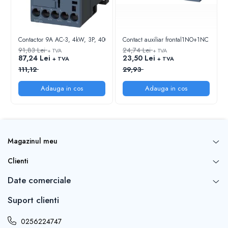
Contactor 9A AC-3, 4kW, 3P, 400V, 1NO, Uc=24Vdc, S00
Contact auxiliar frontal1NO+1NC pentr
91,83 Lei
24,74 Lei
+ TVA
+ TVA
87,24 Lei
23,50 Lei
+ TVA
+ TVA
111,12
29,93
Adauga in cos
Adauga in cos
Magazinul meu
Clienti
Date comerciale
Suport clienti
0256224747