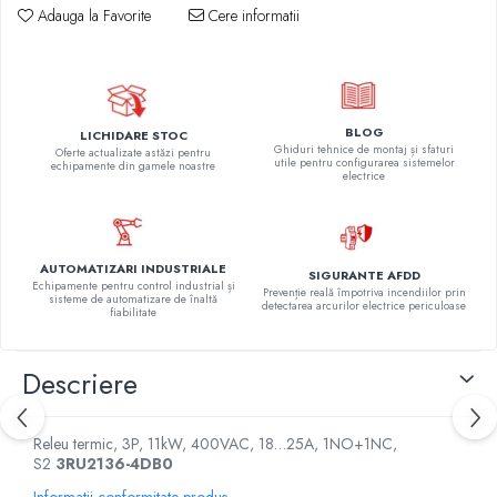
Adauga la Favorite
Cere informatii
BLOG
LICHIDARE STOC
Ghiduri tehnice de montaj și sfaturi
Oferte actualizate astăzi pentru
utile pentru configurarea sistemelor
echipamente din gamele noastre
electrice
AUTOMATIZARI INDUSTRIALE
SIGURANTE AFDD
Echipamente pentru control industrial și
Prevenție reală împotriva incendiilor prin
sisteme de automatizare de înaltă
detectarea arcurilor electrice periculoase
fiabilitate
Descriere
Releu termic, 3P, 11kW, 400VAC, 18…25A, 1NO+1NC,
S2
3RU2136-4DB0
Informatii conformitate produs