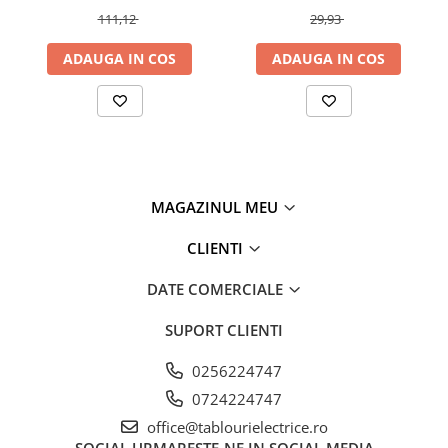
111,12
29,93
Fuzibili tip CH
Fuzibili tip D
ADAUGA IN COS
ADAUGA IN COS
Fuzibili tip D0
Fuzibili tip MPR
Separatoare si socluri fuzibili
Comutatoare, Cleme
Comutatoare siguranta
MAGAZINUL MEU
Cleme
CLIENTI
Limitatoare pozitie mecanice
DATE COMERCIALE
Distribuitoare
Butoane si lampi
SUPORT CLIENTI
Butoane
0256224747
Lampi
0724224747
Selectoare
office@tablourielectrice.ro
Ciuperci emergenta,
SOCIAL
URMARESTE-NE IN SOCIAL MEDIA