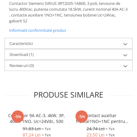
Controlere pentru automatizari
Contactor Siemens SIRIUS 3RT2035-1AB00, 3 poli, tensiune de
lucru 400Vac, puterea comutata 18.5kW, curent nominal 40A AC-3
Switch-uri si comunicatii
, contacte auxiliare 1NO+1NC, tensiunea bobinei Uc=24Vac,
Convertizoare frecvenţă
gabarit S2
Invertoare (Convertizoare)
Informatii conformitate produs
Accesorii convertizoare frecventa
Caracteristici
Senzori
Download (1)
Cabluri senzori
Senzori inductivi
Review-uri
(0)
Senzori optici
Senzori presiune
PRODUSE SIMILARE
Senzori temperatura
Întrerupt. autom. compacte
max.1600A
Contactor 9A AC-3, 4kW, 3P,
Contact auxiliar
-5%
-5%
Intreruptoare automate compacte
400V, 1NO, Uc=24Vdc, S00
frontal1NO+1NC pentru
Accesorii intreruptoare compacte
3RV2
91,83 Lei
24,74 Lei
+ TVA
+ TVA
87,24 Lei
23,50 Lei
+ TVA
+ TVA
Protectii cu fuzibili