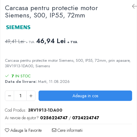
Busbar si pieptene sigurante
Carcasa pentru protectie motor
Siemens, S00, IP55, 72mm
AFDD - Sigurante & dispozitive de
detectare
Protectii diferentiale
Protectii diferentiale RCCB
46,94 Lei
49,41 Lei
+ TVA
+ TVA
Diferential RCCB tip A
Diferential RCCB tip AC
Carcasa pentru protectie motor Siemens, S00, IP55, 72mm, prin apasare,
Protectii diferentiale RCBO
3RV1913-1DA00, Siemens
Diferential RCBO curba B tip A
7
IN STOC
Diferential RCBO curba C tip A
Data de livrare:
Marti, 11.08.2026
Diferential RCBO curba B tip AC
Adauga in cos
Diferential RCBO curba C tip AC
Aparataj modular divers
Cod Produs:
3RV1913-1DA00
Contactoare, prot.motor
Ai nevoie de ajutor?
0256224747
/
0724224747
Contactoare
Adauga la Favorite
Cere informatii
Protectii motor