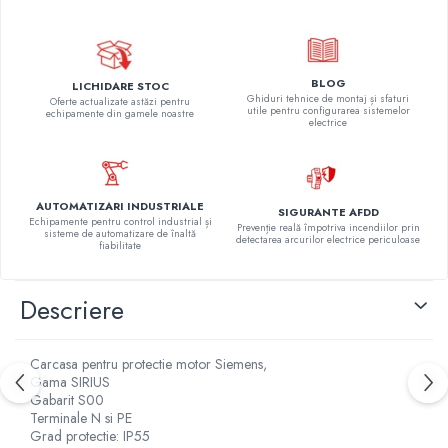
Relee de suprasarcina
Accesorii contactoare si protectii
motor
BLOG
LICHIDARE STOC
Soft startere, relee
Ghiduri tehnice de montaj și sfaturi
Oferte actualizate astăzi pentru
utile pentru configurarea sistemelor
echipamente din gamele noastre
Soft startere
electrice
Relee comanda
Relee monitorizare
AUTOMATIZARI INDUSTRIALE
Relee siguranta
SIGURANTE AFDD
Echipamente pentru control industrial și
Prevenție reală împotriva incendiilor prin
sisteme de automatizare de înaltă
detectarea arcurilor electrice periculoase
Relee statice
fiabilitate
Relee timp
Descriere
Automatizări industriale
Automate programabile (PLC)
Relee inteligente (LOGO)
Carcasa pentru protectie motor Siemens,
Gama SIRIUS
Panouri operatoare (HMI)
Gabarit S00
Terminale N si PE
Surse de tensiune
Grad protectie: IP55