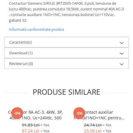
Controlere pentru automatizari
Contactor Siemens SIRIUS 3RT2035-1AF00, 3 poli, tensiune de
lucru 400Vac, puterea comutata 18.5kW, curent nominal 40A AC-3
Switch-uri si comunicatii
, contacte auxiliare 1NO+1NC, tensiunea bobinei Uc=110Vac,
Convertizoare frecvenţă
gabarit S2
Invertoare (Convertizoare)
Informatii conformitate produs
Accesorii convertizoare frecventa
Caracteristici
Senzori
Download (1)
Cabluri senzori
Senzori inductivi
Review-uri
(0)
Senzori optici
Senzori presiune
PRODUSE SIMILARE
Senzori temperatura
Întrerupt. autom. compacte
max.1600A
Contactor 9A AC-3, 4kW, 3P,
Contact auxiliar
-5%
-5%
Intreruptoare automate compacte
400V, 1NO, Uc=24Vdc, S00
frontal1NO+1NC pentru
Accesorii intreruptoare compacte
3RV2
91,83 Lei
24,74 Lei
+ TVA
+ TVA
87,24 Lei
23,50 Lei
+ TVA
+ TVA
Protectii cu fuzibili