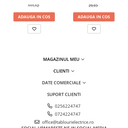
111,12
29,93
Fuzibili tip CH
Fuzibili tip D
ADAUGA IN COS
ADAUGA IN COS
Fuzibili tip D0
Fuzibili tip MPR
Separatoare si socluri fuzibili
Comutatoare, Cleme
Comutatoare siguranta
MAGAZINUL MEU
Cleme
CLIENTI
Limitatoare pozitie mecanice
DATE COMERCIALE
Distribuitoare
Butoane si lampi
SUPORT CLIENTI
Butoane
0256224747
Lampi
0724224747
Selectoare
office@tablourielectrice.ro
Ciuperci emergenta,
SOCIAL
URMARESTE-NE IN SOCIAL MEDIA