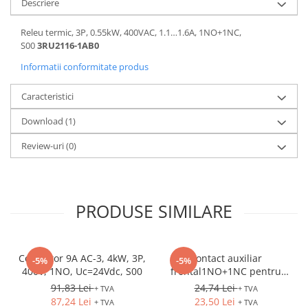
Descriere
Releu termic, 3P, 0.55kW, 400VAC, 1.1…1.6A, 1NO+1NC,
S00
3RU2116-1AB0
Informatii conformitate produs
Caracteristici
Download (1)
Review-uri
(0)
PRODUSE SIMILARE
Contactor 9A AC-3, 4kW, 3P,
Contact auxiliar
-5%
-5%
400V, 1NO, Uc=24Vdc, S00
frontal1NO+1NC pentru
3RV2
91,83 Lei
24,74 Lei
+ TVA
+ TVA
87,24 Lei
23,50 Lei
+ TVA
+ TVA