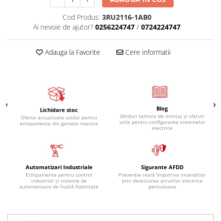
Cod Produs:
3RU2116-1AB0
Ai nevoie de ajutor?
0256224747
/
0724224747
Adauga la Favorite
Cere informatii
Blog
Lichidare stoc
Ghiduri tehnice de montaj și sfaturi
Oferte actualizate astăzi pentru
utile pentru configurarea sistemelor
echipamente din gamele noastre
electrice
Automatizari Industriale
Sigurante AFDD
Echipamente pentru control
Prevenție reală împotriva incendiilor
industrial și sisteme de
prin detectarea arcurilor electrice
automatizare de înaltă fiabilitate
periculoase