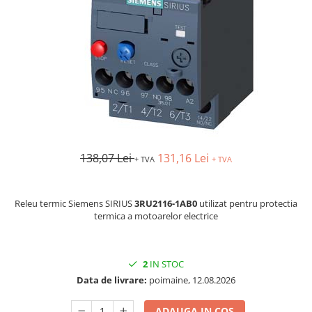
AFDD - Sigurante & dispozitive de
detectare
138,07 Lei
131,16 Lei
+ TVA
+ TVA
Releu termic Siemens SIRIUS
3RU2116-1AB0
utilizat pentru protectia
termica a motoarelor electrice
2
IN STOC
Data de livrare:
poimaine, 12.08.2026
ADAUGA IN COS